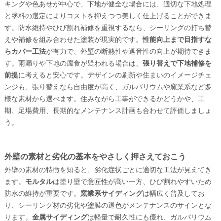
キングや色あせが中心で、下地が健全な場合には、適切な下地処理
と塗料の選定によりコストを抑えつつ美しく仕上げることができま
す。防水維持やひび割れ補修を重視するなら、シーリングの打ち替
えや補修を組み合わせた塗装が現実的です。
性能向上まで目指すな
らカバー工法
が有力で、外壁の断熱性や遮音性の向上が期待できま
す。雨漏りや下地の腐食が疑われる場合は、
張り替えで下地補修を
前提
に考えると安心です。デザインの刷新や住まいのイメージチェ
ンジも、張り替えなら自由度が高く、ガルバリウムや窯業系など多
様な素材から選べます。住みながら工事ができるかどうかや、工
期、足場費用、長期的なメンテナンス計画も合わせて評価しましょ
う。
外壁の素材と劣化の基本をやさしく押さえておこう
外壁の素材の特徴を知ると、劣化症状ごとに適切な工法が見えてき
ます。
モルタル
は塗り壁で意匠性が高い一方、ひび割れやすいため
防水の維持が重要です。
窯業系サイディング
は幅広く普及してお
り、シーリング材の劣化や塗膜の退色がメンテナンスのサインとな
ります。
金属サイディング
は軽量で耐久性にも優れ、ガルバリウム