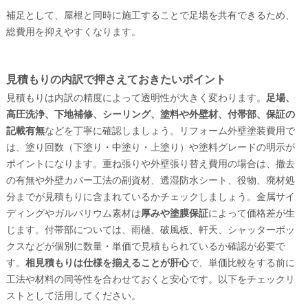
補足として、屋根と同時に施工することで足場を共有できるため、
総費用を抑えやすくなります。
見積もりの内訳で押さえておきたいポイント
見積もりは内訳の精度によって透明性が大きく変わります。
足場、
高圧洗浄、下地補修、シーリング、塗料や外壁材、付帯部、保証の
記載有無
などを丁寧に確認しましょう。リフォーム外壁塗装費用で
は、塗り回数（下塗り・中塗り・上塗り）や塗料グレードの明示が
ポイントになります。重ね張りや外壁張り替え費用の場合は、撤去
の有無や外壁カバー工法の副資材、透湿防水シート、役物、廃材処
分までが見積もりに含まれているかチェックしましょう。金属サイ
ディングやガルバリウム素材は
厚みや塗膜保証
によって価格差が生
じます。付帯部については、雨樋、破風板、軒天、シャッターボッ
クスなどが個別に数量・単価で見積もられているか確認が必要で
す。
相見積もりは仕様を揃えることが肝心
で、単価比較をする前に
工法や材料の同等性を合わせておくと安心です。以下をチェックリ
ストとして活用してください。