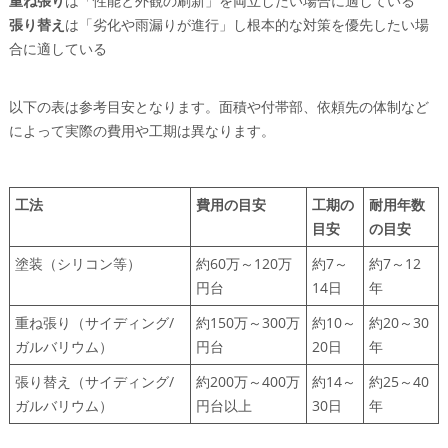
重ね張り
は「性能と外観の刷新」を両立したい場合に適している
張り替え
は「劣化や雨漏りが進行」し根本的な対策を優先したい場
合に適している
以下の表は参考目安となります。面積や付帯部、依頼先の体制など
によって実際の費用や工期は異なります。
工法
費用の目安
工期の
耐用年数
目安
の目安
塗装（シリコン等）
約60万～120万
約7～
約7～12
円台
14日
年
重ね張り（サイディング/
約150万～300万
約10～
約20～30
ガルバリウム）
円台
20日
年
張り替え（サイディング/
約200万～400万
約14～
約25～40
ガルバリウム）
円台以上
30日
年