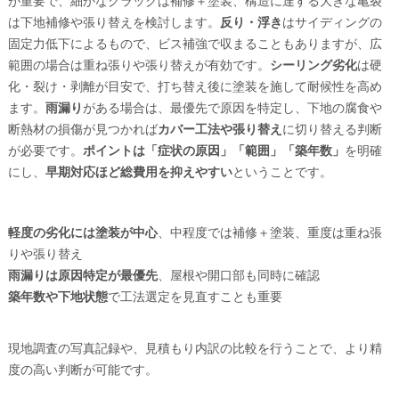
が重要で、細かなクラックは補修＋塗装、構造に達する大きな亀裂
は下地補修や張り替えを検討します。
反り・浮き
はサイディングの
固定力低下によるもので、ビス補強で収まることもありますが、広
範囲の場合は重ね張りや張り替えが有効です。
シーリング劣化
は硬
化・裂け・剥離が目安で、打ち替え後に塗装を施して耐候性を高め
ます。
雨漏り
がある場合は、最優先で原因を特定し、下地の腐食や
断熱材の損傷が見つかれば
カバー工法や張り替え
に切り替える判断
が必要です。
ポイントは「症状の原因」「範囲」「築年数」
を明確
にし、
早期対応ほど総費用を抑えやすい
ということです。
軽度の劣化には塗装が中心
、中程度では補修＋塗装、重度は重ね張
りや張り替え
雨漏りは原因特定が最優先
、屋根や開口部も同時に確認
築年数や下地状態
で工法選定を見直すことも重要
現地調査の写真記録や、見積もり内訳の比較を行うことで、より精
度の高い判断が可能です。