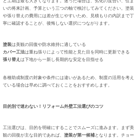
と工期は最も大きくなります。迷った場合は、劣化の度合い、住ま
いの将来計画、予算という三つの軸で検討してみてください。塗装
や張り替えの費用には差が生じやすいため、見積もりの内訳まで丁
寧に確認することが、後悔しない選択につながります。
塗装
は美観の回復や防水維持に適している
カバー工法
は重ね張りによって性能と見た目を同時に更新できる
張り替え
は下地から一新し長期的な安定を目指せる
各種助成制度の対象や条件には違いがあるため、制度の活用を考え
ている場合は早めに調べておくことをおすすめします。
目的別で迷わない！リフォーム外壁工法選びのコツ
工法選びは、目的を明確にすることでスムーズに進みます。まず美
観の回復が主な目的であれば、
塗装が第一候補
となります。チョー