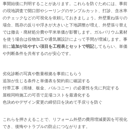
事開始後に判明することがあります。これらを防ぐためには、事前
の現地調査で開口部やシーリングのサンプルカット、打診、含水率
のチェックなどの可視化を依頼しておきましょう。外壁重ね張りの
場合、既存の反りや浮きが大きいと下地調整が増え、外壁張り替え
では撤去・廃材処分費や平米単価が影響します。ガルバリウム素材
を使う場合は役物加工や通気層設計によって手間が増減します。事
前に
追加が出やすい項目を工程表とセットで明記
してもらい、単価
や判断条件を共有するのが安心です。
劣化診断の写真や数量根拠を事前にもらう
追加が生じる条件と単価表を契約前に確認する
付帯工事（雨樋、板金、バルコニー）の必要性を先に判定する
屋根同時施工の可否で足場コストを最適化する
色決めやデザイン変更の締切日を決めて手戻りを防ぐ
これらを押さえることで、リフォーム外壁の費用増減要因を可視化
でき、後悔やトラブルの防止につながります。