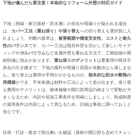
下地が傷んだら要注意！本格的なリフォーム外壁の対応ガイド
下地（胴縁・耐力面材・防水層）の劣化や雨漏りが疑われる場合
は、
カバー工法（重ね張り）や張り替え
への切り替えも選択肢に入
れましょう。判断の基準は、
被害範囲や構造安全性、コストと耐久
性のバランス
です。カバー工法は既存外壁を活かして新しいサイデ
ィングや
ガルバリウム
など金属外壁を重ねる方法で、工期短縮や廃
材削減に強みがあります。
重ね張りのデメリット
は重量増や既存不
具合の引き継ぎで、下地の腐朽や雨漏り原因が未解決なら適しませ
ん。張り替えは費用や手間がかかるものの、
根本的な防水や断熱の
再構築
ができ、平米単価は材料や工法によって差が出ます。張り替
え費用やデメリットは、躯体補修や開口部周辺の納まりで変動が大
きくなるため、内訳や追加工事条件を明確にしましょう。助成制度
の適用条件は内容によって異なるため、詳細は事前に調べておくと
安心です。
目視・打診・散水で雨仕舞いを確認（屋根や開口部も含めてチェッ