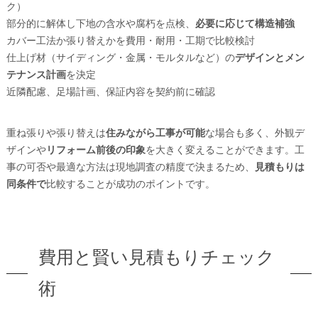
ク）
部分的に解体し下地の含水や腐朽を点検、
必要に応じて構造補強
カバー工法か張り替えかを費用・耐用・工期で比較検討
仕上げ材（サイディング・金属・モルタルなど）の
デザインとメン
テナンス計画
を決定
近隣配慮、足場計画、保証内容を契約前に確認
重ね張りや張り替えは
住みながら工事が可能
な場合も多く、外観デ
ザインや
リフォーム前後の印象
を大きく変えることができます。工
事の可否や最適な方法は現地調査の精度で決まるため、
見積もりは
同条件で
比較することが成功のポイントです。
費用と賢い見積もりチェック
術