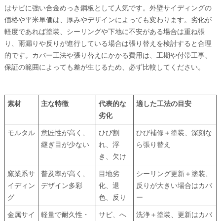
はサビに強い合金めっき鋼板として人気です。外壁サイディングの
価格や平米単価は、厚みやデザインによっても変わります。劣化が
軽度であれば塗装、シーリングや下地に不安がある場合は重ね張
り、雨漏りや反りが進行している場合は張り替えを検討すると合理
的です。カバー工法や張り替えにかかる費用は、工期や付帯工事、
保証の範囲によっても差が生じるため、必ず比較してください。
素材
主な特徴
代表的な
適した工法の目安
劣化
モルタル
意匠性が高く、
ひび割
ひび補修＋塗装、深刻な
継ぎ目が少ない
れ、浮
ら張り替え
き、欠け
窯業系サ
普及率が高く、
目地劣
シーリング更新＋塗装、
イディン
デザイン多彩
化、退
反りが大きい場合はカバ
グ
色、反り
ー
金属サイ
軽量で耐久性・
サビ、へ
洗浄＋塗装、更新はカバ