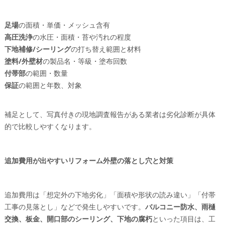
足場
の面積・単価・メッシュ含有
高圧洗浄
の水圧・面積・苔や汚れの程度
下地補修/シーリング
の打ち替え範囲と材料
塗料/外壁材
の製品名・等級・塗布回数
付帯部
の範囲・数量
保証
の範囲と年数、対象
補足として、写真付きの現地調査報告がある業者は劣化診断が具体
的で比較しやすくなります。
追加費用が出やすいリフォーム外壁の落とし穴と対策
追加費用は「想定外の下地劣化」「面積や形状の読み違い」「付帯
工事の見落とし」などで発生しやすいです。
バルコニー防水、雨樋
交換、板金、開口部のシーリング、下地の腐朽
といった項目は、工