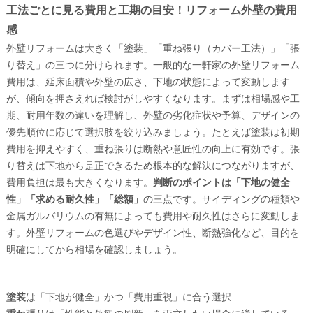
工法ごとに見る費用と工期の目安！リフォーム外壁の費用
感
外壁リフォームは大きく「塗装」「重ね張り（カバー工法）」「張
り替え」の三つに分けられます。一般的な一軒家の外壁リフォーム
費用は、延床面積や外壁の広さ、下地の状態によって変動します
が、傾向を押さえれば検討がしやすくなります。まずは相場感や工
期、耐用年数の違いを理解し、外壁の劣化症状や予算、デザインの
優先順位に応じて選択肢を絞り込みましょう。たとえば塗装は初期
費用を抑えやすく、重ね張りは断熱や意匠性の向上に有効です。張
り替えは下地から是正できるため根本的な解決につながりますが、
費用負担は最も大きくなります。
判断のポイントは「下地の健全
性」「求める耐久性」「総額」
の三点です。サイディングの種類や
金属ガルバリウムの有無によっても費用や耐久性はさらに変動しま
す。外壁リフォームの色選びやデザイン性、断熱強化など、目的を
明確にしてから相場を確認しましょう。
塗装
は「下地が健全」かつ「費用重視」に合う選択