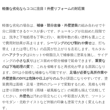
軽微な劣化ならココに注目！外壁リフォームの対応策
軽微な劣化の場合は、
補修・部分改修・外壁塗装
の組み合わせで十
分に回復できるケースが多いです。チョーキングが出始めた段階で
は、洗浄と下地処理を丁寧に行い、耐用年数の長い塗料を選ぶこと
で費用対効果が高まります。
シーリングのひび割れや痩せ
は、打ち
替え（または増し打ち）の品質が仕上がりを左右します。モルタル
の
ヘアクラック
はUカットや樹脂注入で補修後に塗装を施し、サイデ
ィングの
小さな反り
はビス留めや部分補修で延命できます。
重要な
のは下地処理の質
で、これを省略すると再劣化が早まる原因になり
ます。DIYは小規模な補修なら可能ですが、
足場が必要な高所作業や
外壁塗装のDIYは危険や仕上がりのムラ
が課題になりやすいです。塗
装費用は面積・足場・塗料のグレードで変動するため、見積もり時
は塗り回数や付帯部（雨樋・破風板など）の範囲も揃えて比較して
ください。
外壁色
は汚れが目立ちにくい中彩度が人気で、ツートン
やモダン・北欧テイストなど外観の印象も塗装で大きく変えられま
す。